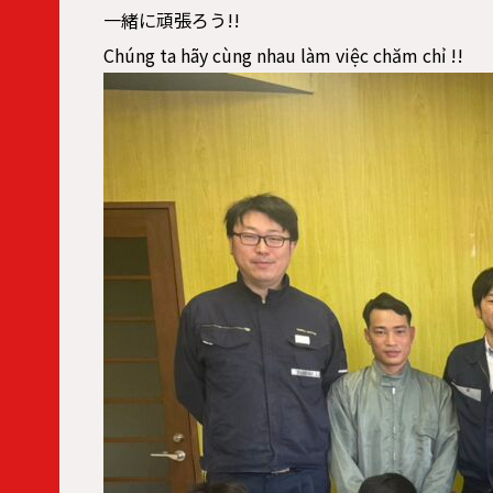
一緒に頑張ろう!!
Chúng ta hãy cùng nhau làm việc chăm chỉ !!